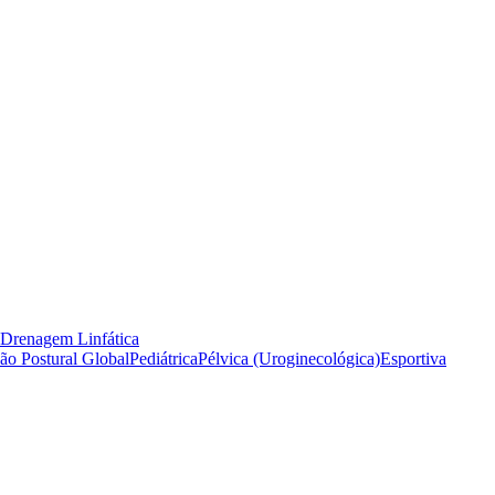
Drenagem Linfática
 Postural Global
Pediátrica
Pélvica (Uroginecológica)
Esportiva