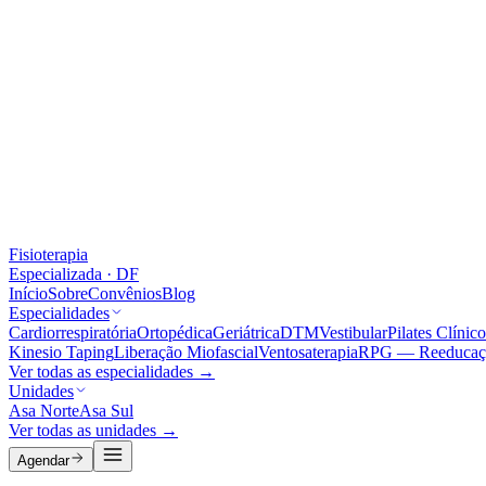
Fisioterapia
Especializada · DF
Início
Sobre
Convênios
Blog
Especialidades
Cardiorrespiratória
Ortopédica
Geriátrica
DTM
Vestibular
Pilates Clínico
Kinesio Taping
Liberação Miofascial
Ventosaterapia
RPG — Reeducação
Ver todas as especialidades →
Unidades
Asa Norte
Asa Sul
Ver todas as unidades →
Agendar